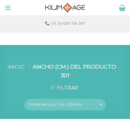
Skip
to
content
00 34 629 754 267
INICIO
/
ANCHO (CM.) DEL PRODUCTO
/
301
FILTRAR