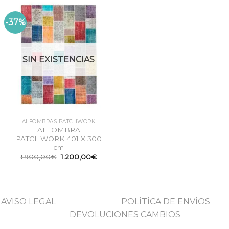
-37%
SIN EXISTENCIAS
ALFOMBRAS PATCHWORK
ALFOMBRA
PATCHWORK 401 X 300
cm
El
El
1.900,00
€
1.200,00
€
precio
precio
original
actual
era:
es:
1.900,00€.
1.200,00€.
AVISO LEGAL
POLİTİCA DE ENVİOS
DEVOLUCIONES CAMBIOS