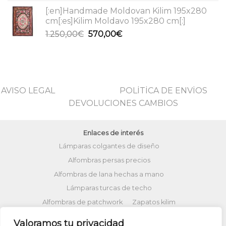
precio
precio
[:en]Handmade Moldovan Kilim 195x280
original
actual
cm[:es]Kilim Moldavo 195x280 cm[:]
era:
es:
El
El
1.250,00
€
570,00
€
1.120,00€.
560,00€.
precio
precio
original
actual
era:
es:
1.250,00€.
570,00€.
AVISO LEGAL
POLİTİCA DE ENVİOS
DEVOLUCIONES CAMBIOS
Enlaces de interés
Lámparas colgantes de diseño
Alfombras persas precios
Alfombras de lana hechas a mano
Lámparas turcas de techo
Alfombras de patchwork
Zapatos kilim
Alfombras turcas precios
Valoramos tu privacidad