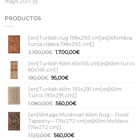
mayo 2017
(1)
PRODUCTOS
[:en]Turkish rug 198x293 cm[:es]Alfombra
turca clásica 198x293 cm[:]
El
El
2.100,00
€
1.700,00
€
precio
precio
[:en]Turkish Kilim 60x145 cm[:es]Kilim turco
original
actual
60x145 cm[:]
era:
es:
El
El
190,00
€
95,00
€
2.100,00€.
1.700,00€.
precio
precio
[:en]Turkish Kilim 193x291 cm[:es]Kilim
original
actual
Turco 193x291 cm[:]
era:
es:
El
El
1.080,00
€
560,00
€
190,00€.
95,00€.
precio
precio
[:en]Vintage Moldovan Kilim Rug – Floral
original
actual
Tapestry – 176x272 cm[:es]Kilim Moldavo
era:
es:
176x272 cm[:]
1.080,00€.
560,00€.
El
El
1.120,00
€
560,00
€