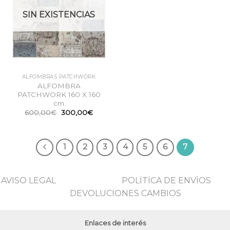
SIN EXISTENCIAS
ALFOMBRAS PATCHWORK
ALFOMBRA
PATCHWORK 160 X 160
cm
El
El
600,00
€
300,00
€
precio
precio
original
actual
era:
es:
600,00€.
300,00€.
1
2
3
4
5
6
7
AVISO LEGAL
POLİTİCA DE ENVİOS
DEVOLUCIONES CAMBIOS
Enlaces de interés