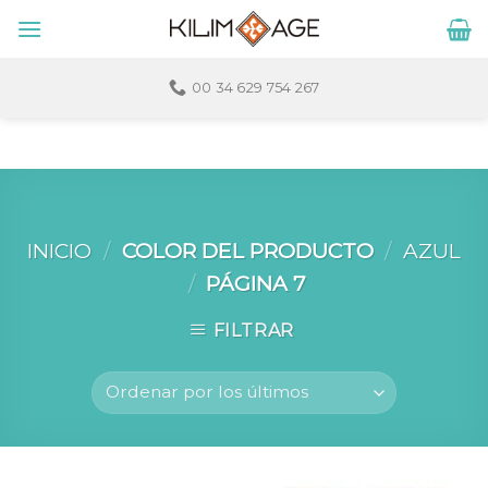
Skip
to
content
00 34 629 754 267
INICIO
/
COLOR DEL PRODUCTO
/
AZUL
/
PÁGINA 7
FILTRAR