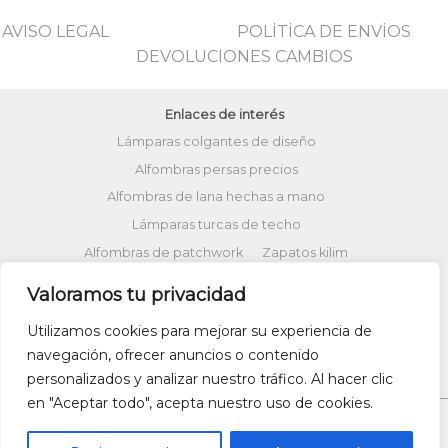
AVISO LEGAL
POLİTİCA DE ENVİOS
DEVOLUCIONES CAMBIOS
Enlaces de interés
Lámparas colgantes de diseño
Alfombras persas precios
Alfombras de lana hechas a mano
Lámparas turcas de techo
Alfombras de patchwork
Zapatos kilim
Alfombras turcas precios
Valoramos tu privacidad
Alfombras patchwork vintage
Utilizamos cookies para mejorar su experiencia de
Cojines Kilim
Bolsos kilim
Cojines Ikat
navegación, ofrecer anuncios o contenido
Comprar kilim online
personalizados y analizar nuestro tráfico. Al hacer clic
en "Aceptar todo", acepta nuestro uso de cookies.