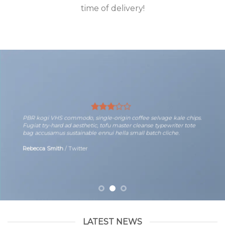
time of delivery!
PBR kogi VHS commodo, single-origin coffee selvage kale chips.
Fugiat try-hard ad aesthetic, tofu master cleanse typewriter tote
bag accusamus sustainable ennui hella small batch cliche.
Rebecca Smith
/
Twitter
LATEST NEWS