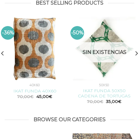
900,00€.
810,00€.
BEST SELLING PRODUCTS
-36%
-50%
SIN EXISTENCIAS
40X60
50X50
IKAT FUNDA 50X50
IKAT FUNDA 40X60
CADENA DE TORTUGAS
El
El
70,00
€
45,00
€
precio
precio
El
El
70,00
€
35,00
€
original
actual
o
precio
precio
era:
es:
original
actual
70,00€.
45,00€.
era:
es:
00€.
70,00€.
35,00€.
BROWSE OUR CATEGORIES