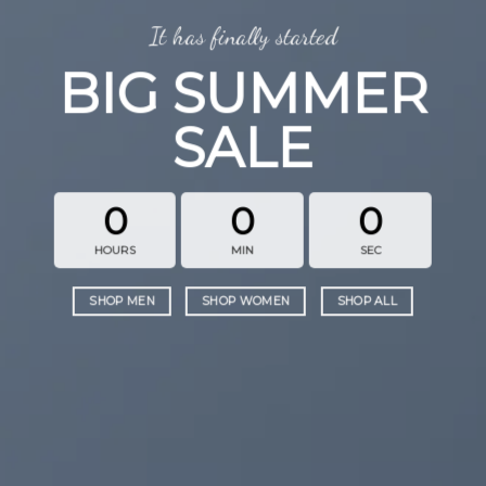
It has finally started
BIG SUMMER
SALE
0
0
0
HOURS
MIN
SEC
SHOP MEN
SHOP WOMEN
SHOP ALL