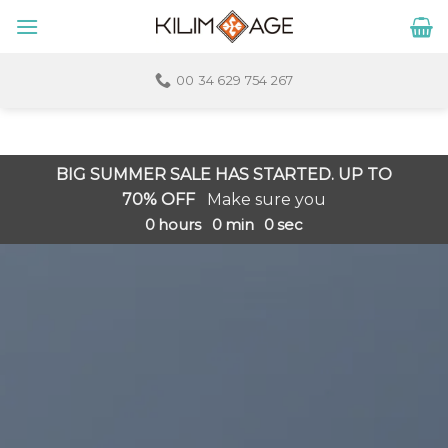
Skip
to
content
00 34 629 754 267
BIG SUMMER SALE HAS STARTED. UP TO
70% OFF
Make sure you
0
hours
0
min
0
sec