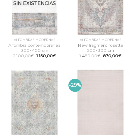
SIN EXISTENCIAS
ALFOMBRAS MODERNAS
ALFOMBRAS MODERNAS
Alfombra contemporánea
New fragment rosette
300×400 cm
200×300 cm
El
El
El
El
2.100,00
€
1.150,00
€
1.480,00
€
870,00
€
precio
precio
precio
precio
original
actual
original
actual
era:
es:
era:
es:
2.100,00€.
1.150,00€.
1.480,00€.
870,0
-29%