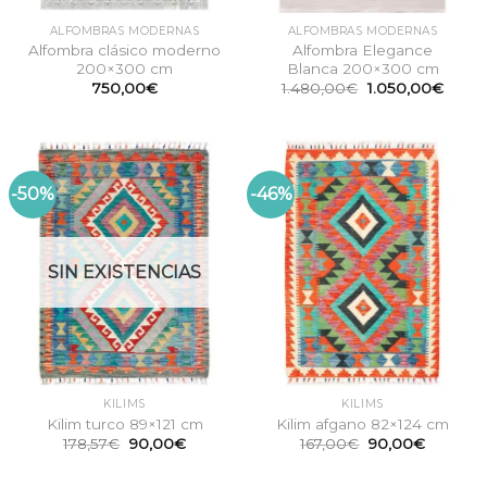
ALFOMBRAS MODERNAS
ALFOMBRAS MODERNAS
Alfombra clásico moderno
Alfombra Elegance
200×300 cm
Blanca 200×300 cm
El
El
750,00
€
1.480,00
€
1.050,00
€
precio
preci
original
actual
era:
es:
1.480,00€.
1.050
-50%
-46%
SIN EXISTENCIAS
KILIMS
KILIMS
Kilim turco 89×121 cm
Kilim afgano 82×124 cm
El
El
El
El
178,57
€
90,00
€
167,00
€
90,00
€
precio
precio
precio
precio
original
actual
original
actual
era:
es:
era:
es: