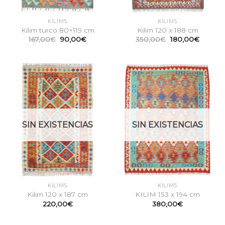
KILIMS
KILIMS
Kilim turco 80×119 cm
Kilim 120 x 188 cm
El
El
El
El
167,00
€
90,00
€
350,00
€
180,00
€
precio
precio
precio
precio
original
actual
original
actual
era:
es:
era:
es:
167,00€.
90,00€.
350,00€.
180,00
SIN EXISTENCIAS
SIN EXISTENCIAS
KILIMS
KILIMS
Kilim 120 x 187 cm
KILIM 153 x 194 cm
220,00
€
380,00
€