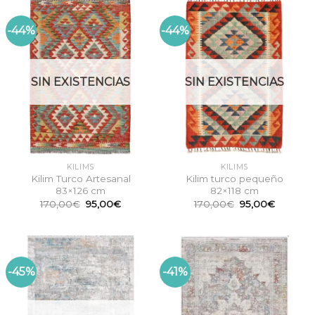
-44%
-44%
SIN EXISTENCIAS
SIN EXISTENCIAS
KILIMS
KILIMS
Kilim Turco Artesanal
Kilim turco pequeño
83×126 cm
82×118 cm
El
El
El
El
170,00
€
95,00
€
170,00
€
95,00
€
precio
precio
precio
precio
original
actual
original
actual
era:
es:
era:
es:
170,00€.
95,00€.
170,00€.
95,00€.
-45%
-41%