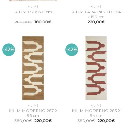
KILIMS
KILIMS
KILIM PARA PASILLO 84
KILIM 132 x 170 cm
x 190 cm
El
El
280,00
€
180,00
€
220,00
€
precio
precio
original
actual
era:
es:
280,00€.
180,00€.
-42%
-42%
KILIMS
KILIMS
KILIM MODERNO 287 X
KILIM MODERNO 283 X
96 cm
94 cm
El
El
El
El
380,00
€
220,00
€
380,00
€
220,00
€
precio
precio
precio
precio
original
actual
original
actual