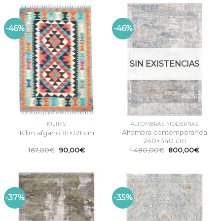
178,57€.
90,00€.
167,00€.
90,00€.
-46%
-46%
SIN EXISTENCIAS
KILIMS
ALFOMBRAS MODERNAS
Alfombra contemporánea
Kilim afgano 81×121 cm
240×340 cm
El
El
El
El
167,00
€
90,00
€
1.480,00
€
800,00
€
precio
precio
precio
precio
original
actual
original
actual
era:
es:
era:
es:
167,00€.
90,00€.
1.480,00€.
800,0
-37%
-35%