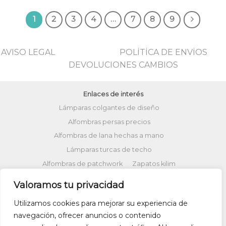
era:
es:
era:
es:
380,00€.
220,00€.
380,00€.
220,00
1
2
3
4
…
7
8
9
AVISO LEGAL
POLİTİCA DE ENVİOS
DEVOLUCIONES CAMBIOS
Enlaces de interés
Lámparas colgantes de diseño
Alfombras persas precios
Alfombras de lana hechas a mano
Lámparas turcas de techo
Alfombras de patchwork
Zapatos kilim
Alfombras turcas precios
Valoramos tu privacidad
Alfombras patchwork vintage
Utilizamos cookies para mejorar su experiencia de
Cojines Kilim
Bolsos kilim
Cojines Ikat
navegación, ofrecer anuncios o contenido
Comprar kilim online