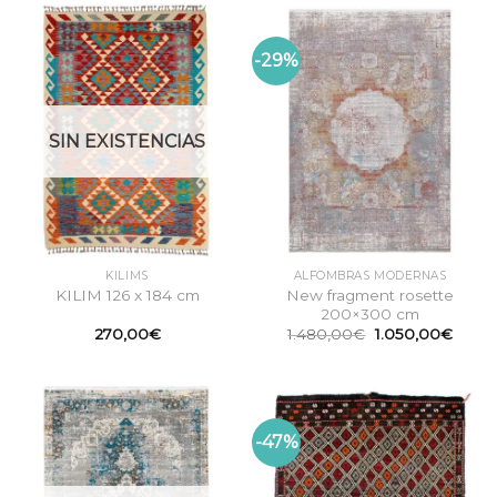
-29%
SIN EXISTENCIAS
KILIMS
ALFOMBRAS MODERNAS
New fragment rosette
KILIM 126 x 184 cm
200×300 cm
El
El
270,00
€
1.480,00
€
1.050,00
€
precio
preci
original
actual
era:
es:
1.480,00€.
1.050
-47%