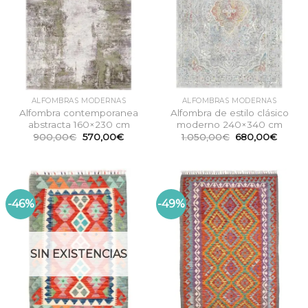
ALFOMBRAS MODERNAS
ALFOMBRAS MODERNAS
Alfombra contemporanea
Alfombra de estilo clásico
abstracta 160×230 cm
moderno 240×340 cm
El
El
El
El
900,00
€
570,00
€
1.050,00
€
680,00
€
precio
precio
precio
precio
original
actual
original
actual
era:
es:
era:
es:
900,00€.
570,00€.
1.050,00€.
680,0
-46%
-49%
SIN EXISTENCIAS