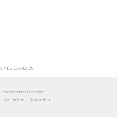
ONES CAMBIOS
Lámparas turcas de techo
Cojines Kilim
Bolsos kilim