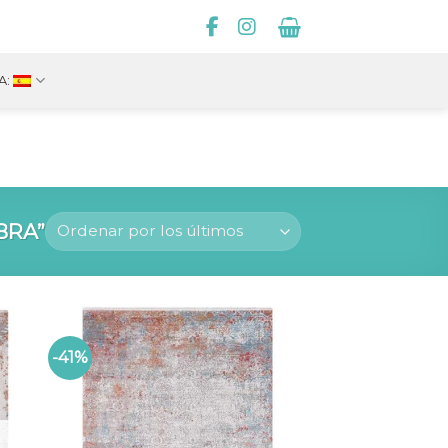
A:
BRA”
-41%