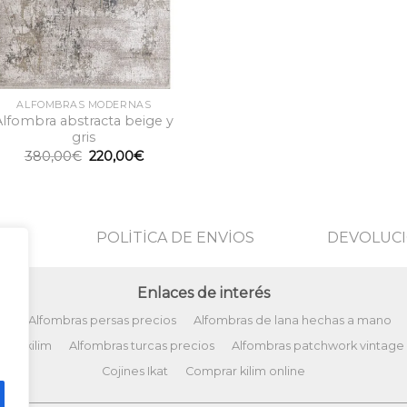
ALFOMBRAS MODERNAS
Alfombra abstracta beige y
gris
El
El
380,00
€
220,00
€
precio
precio
original
actual
era:
es:
380,00€.
220,00€.
POLİTİCA DE ENVİOS
DEVOLUCI
Enlaces de interés
ño
Alfombras persas precios
Alfombras de lana hechas a mano
tos kilim
Alfombras turcas precios
Alfombras patchwork vintage
Cojines Ikat
Comprar kilim online