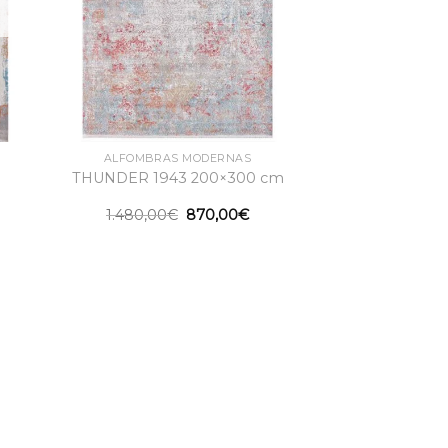
ALFOMBRAS MODERNAS
THUNDER 1943 200×300 cm
El
El
1.480,00
€
870,00
€
precio
precio
original
actual
era:
es:
1.480,00€.
870,00€.