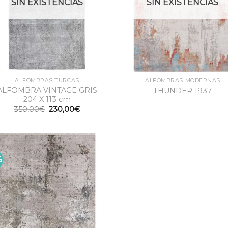
SIN EXISTENCIAS
SIN EXISTENCIAS
ALFOMBRAS TURCAS
ALFOMBRAS MODERNAS
ALFOMBRA VINTAGE GRIS
THUNDER 1937
204 X 113 cm
El
El
350,00
€
230,00
€
precio
precio
original
actual
era:
es:
350,00€.
230,00€.
%