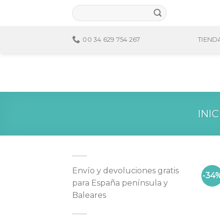
Skip
to
content
00 34 629 754 267
TIEND
INIC
Envío y devoluciones gratis
-34
para España península y
Baleares