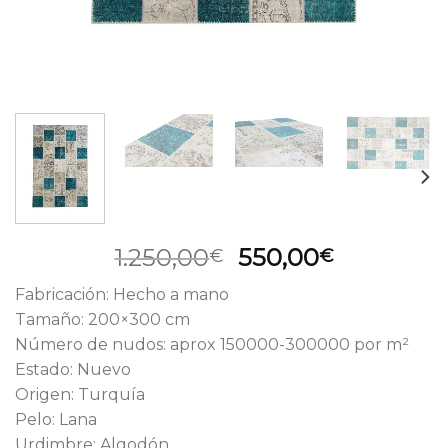
El
El
1.250,00
550,00
€
€
precio
precio
Fabricación: Hecho a mano
original
actual
Tamaño: 200×300 cm
era:
es:
Número de nudos: aprox 150000-300000 por m²
1.250,00€.
550,00€.
Estado: Nuevo
Origen: Turquía
Pelo: Lana
Urdimbre: Algodón