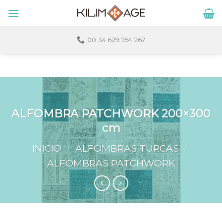
Skip
to
content
00 34 629 754 267
ALFOMBRA PATCHWORK 200×300
cm
INICIO
/
ALFOMBRAS TURCAS
/
ALFOMBRAS PATCHWORK