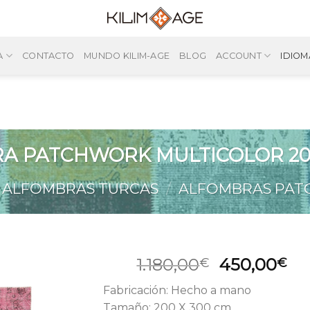
A
CONTACTO
MUNDO KILIM-AGE
BLOG
ACCOUNT
IDIOM
A PATCHWORK MULTICOLOR 20
ALFOMBRAS TURCAS
/
ALFOMBRAS PA
El
El
1.180,00
450,00
€
€
precio
pr
Fabricación: Hecho a mano
original
ac
Tamaño: 200 X 300 cm.