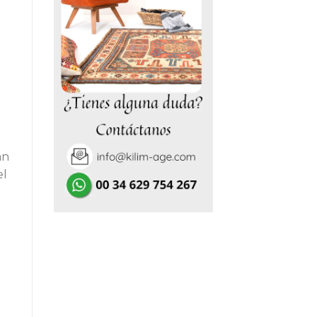
0,00€.
án
el