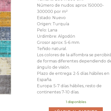
era:
es:
Número de nudos: aprox 150000-
1.180,00€.
45
300000 por m²
Estado: Nuevo
Origen: Turquía
Pelo: Lana
Urdimbre: Algodón
Grosor aprox: 5-6 mm.
Teñido natural.
Los colores de la alfombra se percibir
de formas diferentes dependiendo d
ángulo de visión.
Plazo de entrega: 2-5 días hábiles en
España.
Europa: 5-7 días hábiles, resto de
continentes 7-10 días.
1 disponibles