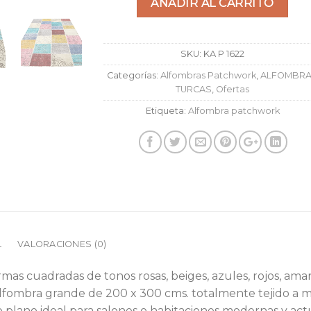
AÑADIR AL CARRITO
SKU:
KA P 1622
Categorías:
Alfombras Patchwork
,
ALFOMBR
TURCAS
,
Ofertas
Etiqueta:
Alfombra patchwork
L
VALORACIONES (0)
s cuadradas de tonos rosas, beiges, azules, rojos, amari
alfombra grande de 200 x 300 cms. totalmente tejido a m
 plano ideal para salones o habitaciones modernas y act