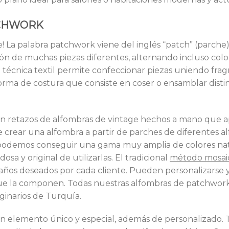
TCHWORK
 La palabra patchwork viene del inglés “patch” (parche)
ón de muchas piezas diferentes, alternando incluso colore
 técnica textil permite confeccionar piezas uniendo frag
orma de costura que consiste en coser o ensamblar distin
n retazos de alfombras de vintage hechos a mano que
crear una alfombra a partir de parches de diferentes alf
ge, podemos conseguir una gama muy amplia de colores n
sa y original de utilizarlas. El tradicional
método mosaic
años deseados por cada cliente. Pueden personalizarse 
 que la componen. Todas nuestras alfombras de patchwor
iginarios de Turquía.
 elemento único y especial, además de personalizado. 