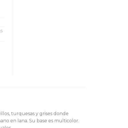
AS
llos, turquesas y grises donde
ano en lana. Su base es multicolor.
uales.