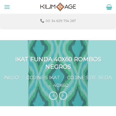
Skip
to
content
00 34 629 754 267
IKAT FUNDA 40X60 ROMBOS
NEGROS
INICIO
/
COJINES IKAT
/
COJINES DE SEDA
/
40X60