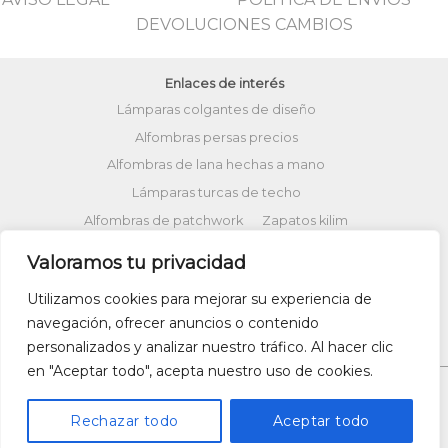
DEVOLUCIONES CAMBIOS
Enlaces de interés
Lámparas colgantes de diseño
Alfombras persas precios
Alfombras de lana hechas a mano
Lámparas turcas de techo
Alfombras de patchwork
Zapatos kilim
Alfombras turcas precios
Valoramos tu privacidad
Alfombras patchwork vintage
Utilizamos cookies para mejorar su experiencia de
Cojines Kilim
Bolsos kilim
Cojines Ikat
navegación, ofrecer anuncios o contenido
Comprar kilim online
personalizados y analizar nuestro tráfico. Al hacer clic
en "Aceptar todo", acepta nuestro uso de cookies.
Rechazar todo
Aceptar todo
Copyright 2026 ©
UX Themes