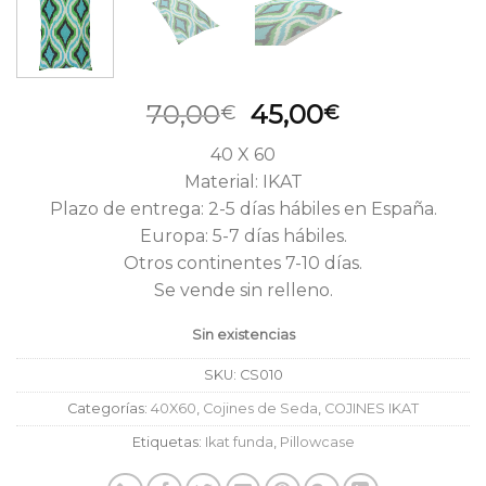
El
El
70,00
45,00
€
€
precio
precio
40 X 60
original
actual
Material: IKAT
era:
es:
Plazo de entrega: 2-5 días hábiles en España.
70,00€.
45,00€.
Europa: 5-7 días hábiles.
Otros continentes 7-10 días.
Se vende sin relleno.
Sin existencias
SKU:
CS010
Categorías:
40X60
,
Cojines de Seda
,
COJINES IKAT
Etiquetas:
Ikat funda
,
Pillowcase