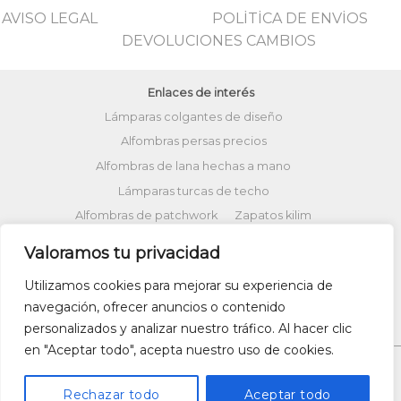
AVISO LEGAL
POLİTİCA DE ENVİOS
DEVOLUCIONES CAMBIOS
Enlaces de interés
Lámparas colgantes de diseño
Alfombras persas precios
Alfombras de lana hechas a mano
Lámparas turcas de techo
Alfombras de patchwork
Zapatos kilim
Alfombras turcas precios
Valoramos tu privacidad
Alfombras patchwork vintage
Utilizamos cookies para mejorar su experiencia de
Cojines Kilim
Bolsos kilim
Cojines Ikat
navegación, ofrecer anuncios o contenido
Comprar kilim online
personalizados y analizar nuestro tráfico. Al hacer clic
en "Aceptar todo", acepta nuestro uso de cookies.
Rechazar todo
Aceptar todo