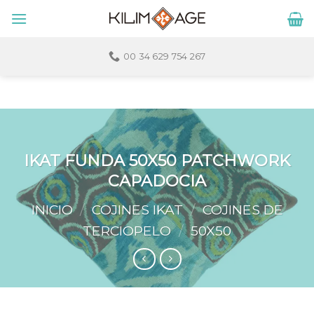
Skip
to
content
00 34 629 754 267
IKAT FUNDA 50X50 PATCHWORK
CAPADOCIA
INICIO
/
COJINES IKAT
/
COJINES DE
TERCIOPELO
/
50X50