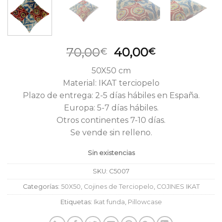
El
El
70,00
40,00
€
€
precio
precio
50X50 cm
original
actual
Material: IKAT terciopelo
era:
es:
Plazo de entrega: 2-5 días hábiles en España.
70,00€.
40,00€.
Europa: 5-7 días hábiles.
Otros continentes 7-10 días.
Se vende sin relleno.
Sin existencias
SKU:
C5007
Categorías:
50X50
,
Cojines de Terciopelo
,
COJINES IKAT
Etiquetas:
Ikat funda
,
Pillowcase