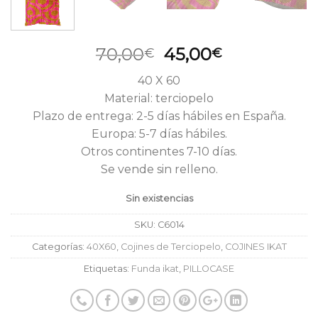
El
El
70,00
45,00
€
€
precio
precio
40 X 60
original
actual
Material: terciopelo
era:
es:
Plazo de entrega: 2-5 días hábiles en España.
70,00€.
45,00€.
Europa: 5-7 días hábiles.
Otros continentes 7-10 días.
Se vende sin relleno.
Sin existencias
SKU:
C6014
Categorías:
40X60
,
Cojines de Terciopelo
,
COJINES IKAT
Etiquetas:
Funda ikat
,
PILLOCASE