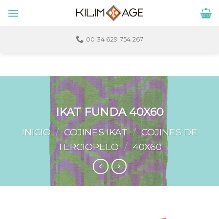
Skip
to
content
00 34 629 754 267
IKAT FUNDA 40X60
INICIO
/
COJINES IKAT
/
COJINES DE
TERCIOPELO
/
40X60