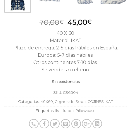
El
El
70,00
45,00
€
€
precio
precio
40 X 60
original
actual
Material: IKAT
era:
es:
Plazo de entrega: 2-5 días hábiles en España.
70,00€.
45,00€.
Europa: 5-7 días hábiles.
Otros continentes 7-10 días.
Se vende sin relleno.
Sin existencias
SKU:
CS6004
Categorías:
40X60
,
Cojines de Seda
,
COJINES IKAT
Etiquetas:
Ikat funda
,
Pillowcase