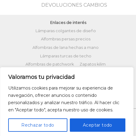
DEVOLUCIONES CAMBIOS
Enlaces de interés
Lámparas colgantes de diseño
Alfombras persas precios
Alfombras de lana hechas a mano
Lámparas turcas de techo
Alfombras de patchwork
Zapatos kilim
Alfombras turcas precios
Valoramos tu privacidad
Alfombras patchwork vintage
Utilizamos cookies para mejorar su experiencia de
Cojines Kilim
Bolsos kilim
Cojines Ikat
navegación, ofrecer anuncios o contenido
Comprar kilim online
personalizados y analizar nuestro tráfico. Al hacer clic
en "Aceptar todo", acepta nuestro uso de cookies.
Rechazar todo
Aceptar todo
Copyright 2026 ©
UX Themes