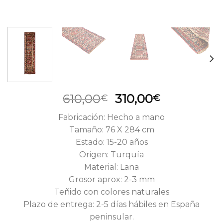
El
El
610,00
310,00
€
€
precio
precio
Fabricación: Hecho a mano
original
actual
Tamaño: 76 X 284 cm
era:
es:
Estado: 15-20 años
610,00€.
310,00€.
Origen: Turquía
Material: Lana
Grosor aprox: 2-3 mm
Teñido con colores naturales
Plazo de entrega: 2-5 días hábiles en España
peninsular.