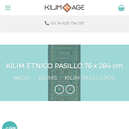
Skip
to
content
00 34 629 754 267
KILIM ETNICO PASILLO 76 x 284 cm
INICIO
/
KILIMS
/
KILIM PASILLEROS
-49%