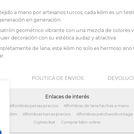
ejido a mano por artesanos turcos, cada kilim es un testi
 generación en generación.
atrón geométrico vibrante con una mezcla de colores viv
ier decoración con su estética audaz y atractiva.
pletamente de lana, este kilim no solo es hermoso sino
r.
POLİTİCA DE ENVİOS
DEVOLUCI
Enlaces de interés
ño
Alfombras persas precios
Alfombras de lana hechas a mano
tos kilim
Alfombras turcas precios
Alfombras patchwork vintage
Cojines Ikat
Comprar kilim online