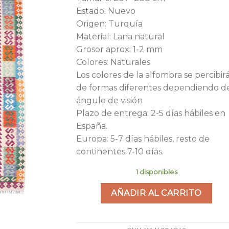
era:
es:
Estado: Nuevo
966,67€.
450
Origen: Turquía
Material: Lana natural
Grosor aprox: 1-2 mm
Colores: Naturales
Los colores de la alfombra se percibir
de formas diferentes dependiendo d
ángulo de visión
Plazo de entrega: 2-5 días hábiles en
España.
Europa: 5-7 días hábiles, resto de
continentes 7-10 días.
1 disponibles
AÑADIR AL CARRITO