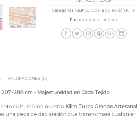
SKU:
KA K 204846
Categorías:
KILIMS
,
Toda la Colección Kilim
Etiqueta:
Anatolian kilim
L
VALORACIONES (0)
a 207×288 cm – Majestuosidad en Cada Tejido
canto cultural con nuestro
Kilim Turco Grande Artesana
es una pieza de declaración que transformará cualquier