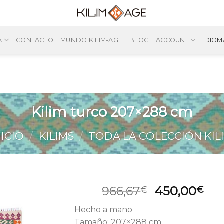
A
CONTACTO
MUNDO KILIM-AGE
BLOG
ACCOUNT
IDIOM
Kilim turco 207×288 cm
NICIO
/
KILIMS
/
TODA LA COLECCIÓN KIL
El
El
966,67
450,00
€
€
precio
pre
Hecho a mano
original
act
Tamaño: 207×288 cm