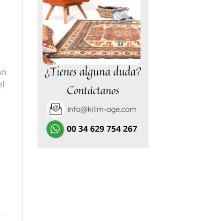
,00€.
án
el