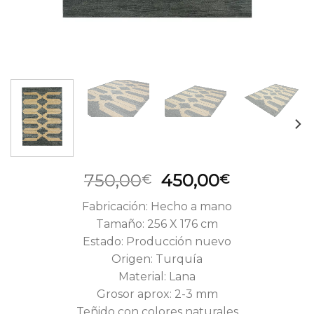
El
El
750,00
450,00
€
€
precio
precio
Fabricación: Hecho a mano
original
actual
Tamaño: 256 X 176 cm
era:
es:
Estado: Producción nuevo
750,00€.
450,00€.
Origen: Turquía
Material: Lana
Grosor aprox: 2-3 mm
Teñido con colores naturales