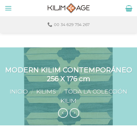
Skip
to
content
00 34 629 754 267
MODERN KILIM CONTEMPORÁNEO
256 X 176 cm
INICIO
/
KILIMS
/
TODA LA COLECCIÓN
KILIM