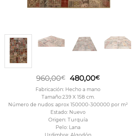
El
El
960,00
480,00
€
€
precio
precio
Fabricación: Hecho a mano
original
actual
Tamaño:239 X 158 cm.
era:
es:
Número de nudos: aprox 150000-300000 por m²
960,00€.
480,00€.
Estado: Nuevo
Origen: Turquía
Pelo: Lana
Urdimbre: Algodón