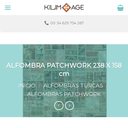
Skip
to
content
00 34 629 754 267
ALFOMBRA PATCHWORK 238 X 158
cm
INICIO
/
ALFOMBRAS TURCAS
/
ALFOMBRAS PATCHWORK