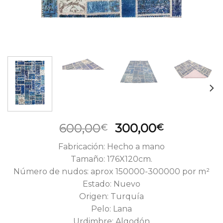
El
El
600,00
300,00
€
€
precio
precio
Fabricación: Hecho a mano
original
actual
Tamaño: 176X120cm.
era:
es:
Número de nudos: aprox 150000-300000 por m²
600,00€.
300,00€.
Estado: Nuevo
Origen: Turquía
Pelo: Lana
Urdimbre: Algodón