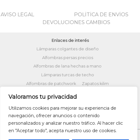
AVISO LEGAL
POLİTİCA DE ENVİOS
DEVOLUCIONES CAMBIOS
Enlaces de interés
Lámparas colgantes de diseño
Alfombras persas precios
Alfombras de lana hechas a mano
Lámparas turcas de techo
Alfombras de patchwork
Zapatos kilim
Alfombras turcas precios
Valoramos tu privacidad
Alfombras patchwork vintage
Utilizamos cookies para mejorar su experiencia de
Cojines Kilim
Bolsos kilim
Cojines Ikat
navegación, ofrecer anuncios o contenido
Comprar kilim online
personalizados y analizar nuestro tráfico. Al hacer clic
en "Aceptar todo", acepta nuestro uso de cookies.