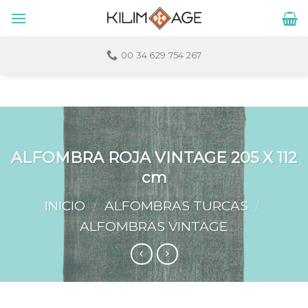
Skip
to
content
00 34 629 754 267
ALFOMBRA ROJA VINTAGE 205 X 112
cm
INICIO
/
ALFOMBRAS TURCAS
/
ALFOMBRAS VINTAGE