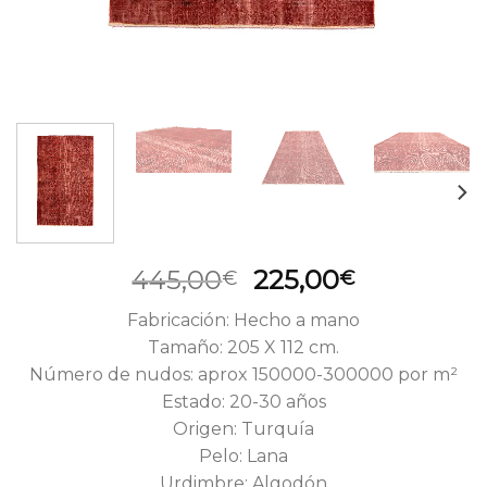
El
El
445,00
225,00
€
€
precio
precio
Fabricación: Hecho a mano
original
actual
Tamaño: 205 X 112 cm.
era:
es:
Número de nudos: aprox 150000-300000 por m²
445,00€.
225,00€.
Estado: 20-30 años
Origen: Turquía
Pelo: Lana
Urdimbre: Algodón