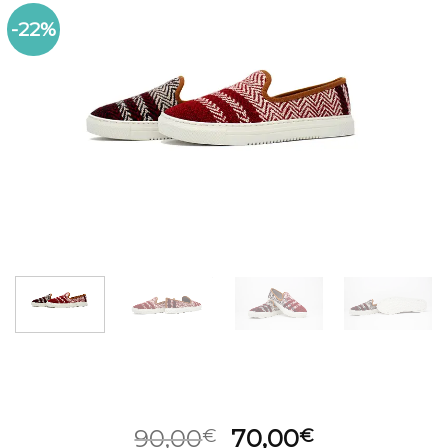
-22%
El
El
90,00
70,00
€
€