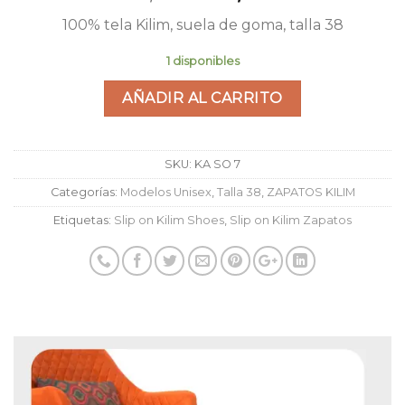
precio
precio
100% tela Kilim, suela de goma, talla 38
original
actual
era:
es:
1 disponibles
90,00€.
70,00€.
AÑADIR AL CARRITO
SKU:
KA SO 7
Categorías:
Modelos Unisex
,
Talla 38
,
ZAPATOS KILIM
Etiquetas:
Slip on Kilim Shoes
,
Slip on Kilim Zapatos