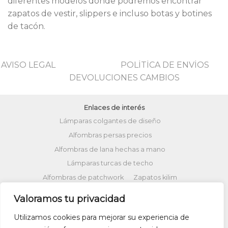
diferentes modelos donde podremos encontrar
zapatos de vestir, slippers e incluso botas y botines
de tacón.
AVISO LEGAL
POLİTİCA DE ENVİOS
DEVOLUCIONES CAMBIOS
Enlaces de interés
Lámparas colgantes de diseño
Alfombras persas precios
Alfombras de lana hechas a mano
Lámparas turcas de techo
Alfombras de patchwork
Zapatos kilim
Alfombras turcas precios
Valoramos tu privacidad
Alfombras patchwork vintage
Utilizamos cookies para mejorar su experiencia de
Cojines Kilim
Bolsos kilim
Cojines Ikat