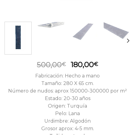
El
El
500,00
180,00
€
€
precio
precio
Fabricación: Hecho a mano
original
actual
Tamaño: 280 X 65 cm.
era:
es:
Número de nudos: aprox 150000-300000 por m²
500,00€.
180,00€.
Estado: 20-30 años
Origen: Turquía
Pelo: Lana
Urdimbre: Algodón
Grosor aprox: 4-5 mm.