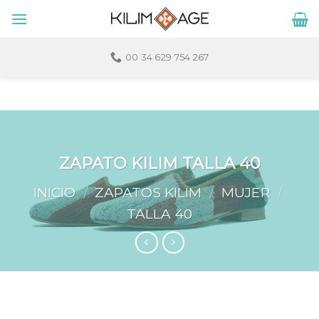
Skip
to
content
00 34 629 754 267
ZAPATO KILIM TALLA 40
INICIO
/
ZAPATOS KILIM
/
MUJER
/
TALLA 40