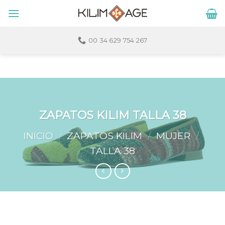
Skip
to
content
00 34 629 754 267
ZAPATOS KILIM TALLA 38
INICIO
/
ZAPATOS KILIM
/
MUJER
/
TALLA 38