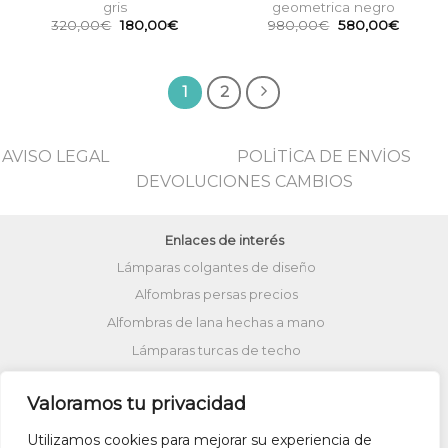
gris
geometrica negro
El
El
El
El
320,00
€
180,00
€
980,00
€
580,00
€
precio
precio
precio
precio
original
actual
original
actual
era:
es:
era:
es:
320,00€.
180,00€.
980,00€.
580,00
1
2
AVISO LEGAL
POLİTİCA DE ENVİOS
DEVOLUCIONES CAMBIOS
Enlaces de interés
Lámparas colgantes de diseño
Alfombras persas precios
Alfombras de lana hechas a mano
Lámparas turcas de techo
Alfombras de patchwork
Zapatos kilim
Valoramos tu privacidad
Alfombras turcas precios
Alfombras patchwork vintage
Utilizamos cookies para mejorar su experiencia de