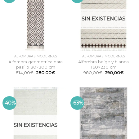
SIN EXISTENCIAS
ALFOMBRAS MODERNAS
ALFOMBRAS MODERNAS
Alfombra geometrica para
Alfombra beige y blanca
pasillo 80×300 cm
160×230 cm
El
El
El
El
514,00
€
280,00
€
980,00
€
390,00
€
precio
precio
precio
precio
original
actual
original
actual
era:
es:
era:
es:
514,00€.
280,00€.
980,00€.
390,00
-40%
-63%
SIN EXISTENCIAS