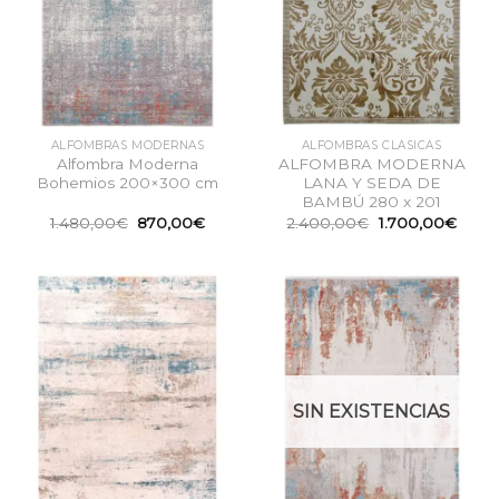
ALFOMBRAS MODERNAS
ALFOMBRAS CLÁSICAS
Alfombra Moderna
ALFOMBRA MODERNA
Bohemios 200×300 cm
LANA Y SEDA DE
BAMBÚ 280 x 201
El
El
El
El
1.480,00
€
870,00
€
2.400,00
€
1.700,00
€
precio
precio
precio
preci
original
actual
original
actua
era:
es:
era:
es:
1.480,00€.
870,00€.
2.400,00€.
1.700
SIN EXISTENCIAS