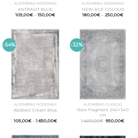
ALFOMBRAS MODERNAS
ALFOMBRAS MODERNAS
ANTRASIT BLUE
NEW AGE COLOUR
105,00
€
–
150,00
€
180,00
€
–
250,00
€
-54%
-32%
ALFOMBRAS MODERNAS
ALFOMBRAS CLÁSICAS
New Fragment 240×340
Abstract Cream Blue
cm
El
El
105,00
€
–
1.650,00
€
1.400,00
€
950,00
€
precio
precio
original
actual
era:
es:
1.400,00€.
950,0