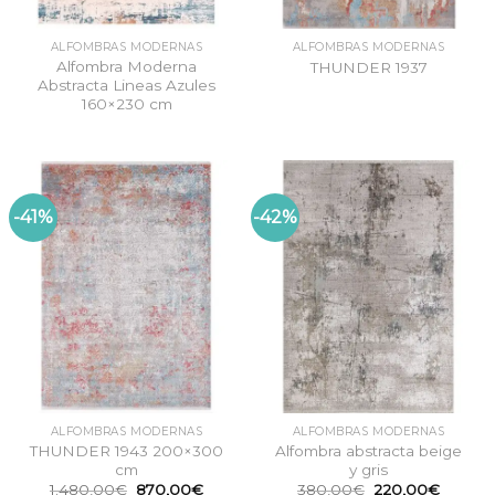
ALFOMBRAS MODERNAS
ALFOMBRAS MODERNAS
Alfombra Moderna
THUNDER 1937
Abstracta Lineas Azules
160×230 cm
-41%
-42%
ALFOMBRAS MODERNAS
ALFOMBRAS MODERNAS
THUNDER 1943 200×300
Alfombra abstracta beige
cm
y gris
El
El
El
El
1.480,00
€
870,00
€
380,00
€
220,00
€