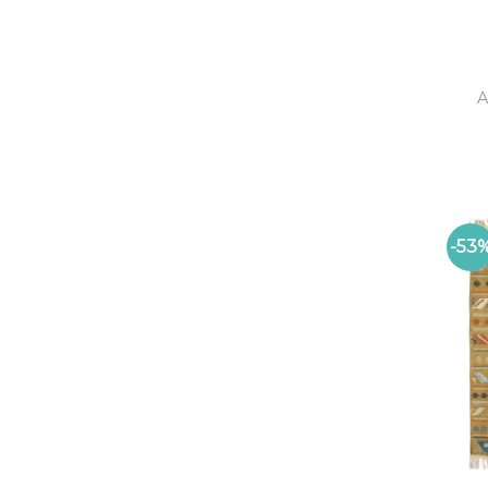
A
-53