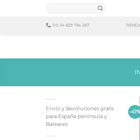
Skip
to
content
00 34 629 754 267
TIEND
I
Envío y devoluciones gratis
-41
para España península y
Baleares