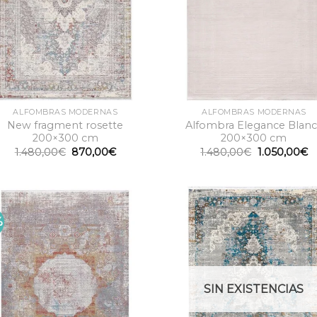
ALFOMBRAS MODERNAS
ALFOMBRAS MODERNAS
New fragment rosette
Alfombra Elegance Blanc
200×300 cm
200×300 cm
El
El
El
El
1.480,00
€
870,00
€
1.480,00
€
1.050,00
€
precio
precio
precio
p
original
actual
original
ac
era:
es:
era:
es
1.480,00€.
870,00€.
1.480,00€.
1
%
SIN EXISTENCIAS