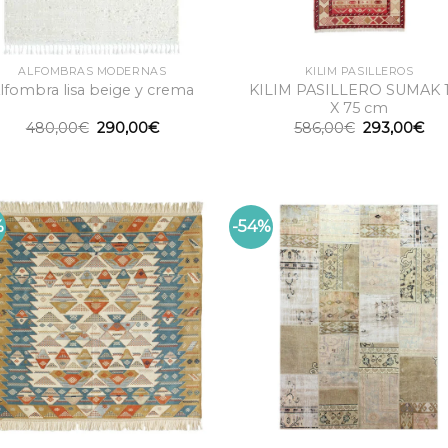
ALFOMBRAS MODERNAS
KILIM PASILLEROS
KILIM PASILLERO SUMAK 
lfombra lisa beige y crema
X 75 cm
El
El
El
El
480,00
€
290,00
€
586,00
€
293,00
€
precio
precio
precio
pre
original
actual
original
act
era:
es:
era:
es:
480,00€.
290,00€.
586,00€.
293
%
-54%