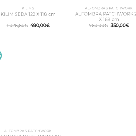
KILIMS
ALFOMBRAS PATCHWORK
ALFOMBRA PATCHWORK 
KILIM SEDA 122 X 118 cm
X 168 cm
El
El
El
El
1.028,60
€
480,00
€
760,00
€
350,00
€
precio
precio
precio
pre
original
actual
original
act
era:
es:
era:
es:
1.028,60€.
480,00€.
760,00€.
350
%
ALFOMBRAS PATCHWORK