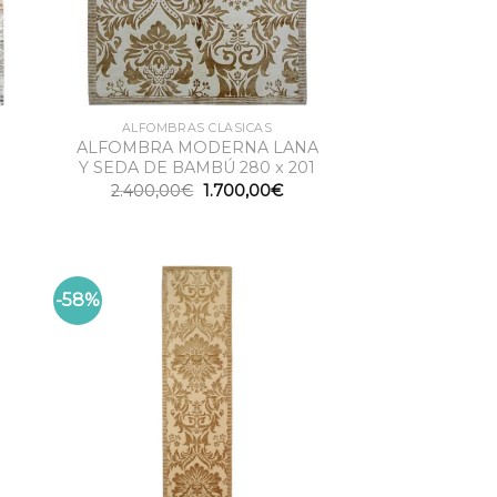
ALFOMBRAS CLÁSICAS
ALFOMBRA MODERNA LANA
Y SEDA DE BAMBÚ 280 x 201
El
El
2.400,00
€
1.700,00
€
precio
precio
original
actual
era:
es:
2.400,00€.
1.700,00€.
-58%