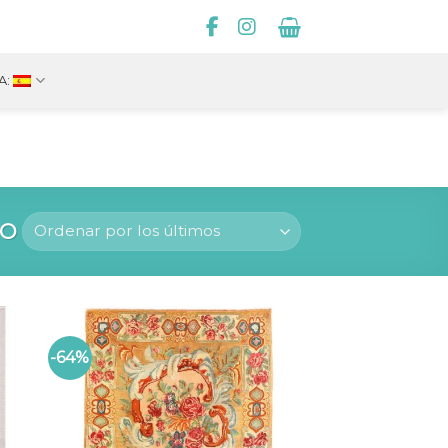
A:
O
-64%