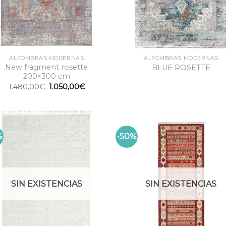
ALFOMBRAS MODERNAS
ALFOMBRAS MODERNAS
New fragment rosette
BLUE ROSETTE
200×300 cm
El
El
1.480,00
€
1.050,00
€
precio
precio
original
actual
era:
es:
1.480,00€.
1.050,00€.
%
-50%
SIN EXISTENCIAS
SIN EXISTENCIAS