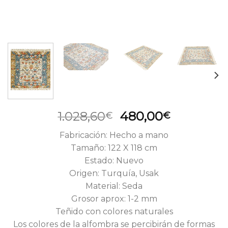
El
El
1.028,60
480,00
€
€
precio
precio
Fabricación: Hecho a mano
original
actual
Tamaño: 122 X 118 cm
era:
es:
Estado: Nuevo
1.028,60€.
480,00€.
Origen: Turquía, Usak
Material: Seda
Grosor aprox: 1-2 mm
Teñido con colores naturales
Los colores de la alfombra se percibirán de formas