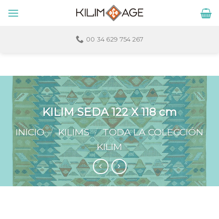
Skip
to
content
00 34 629 754 267
KILIM SEDA 122 X 118 cm
INICIO
/
KILIMS
/
TODA LA COLECCIÓN
KILIM