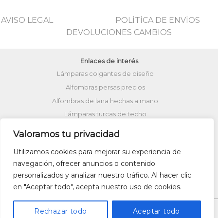
AVISO LEGAL
POLİTİCA DE ENVİOS
DEVOLUCIONES CAMBIOS
Enlaces de interés
Lámparas colgantes de diseño
Alfombras persas precios
Alfombras de lana hechas a mano
Lámparas turcas de techo
Alfombras de patchwork
Zapatos kilim
Valoramos tu privacidad
Alfombras turcas precios
Utilizamos cookies para mejorar su experiencia de
Alfombras patchwork vintage
navegación, ofrecer anuncios o contenido
Cojines Kilim
Bolsos kilim
Cojines Ikat
personalizados y analizar nuestro tráfico. Al hacer clic
Comprar kilim online
en "Aceptar todo", acepta nuestro uso de cookies.
Rechazar todo
Aceptar todo