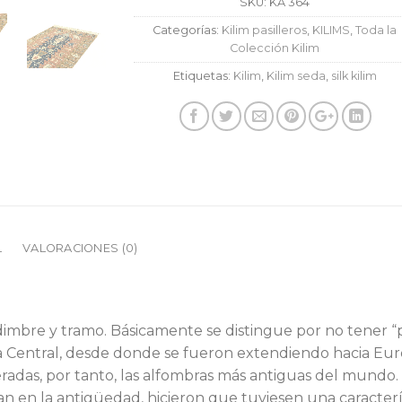
SKU:
KA 364
Categorías:
Kilim pasilleros
,
KILIMS
,
Toda la
Colección Kilim
Etiquetas:
Kilim
,
Kilim seda
,
silk kilim
L
VALORACIONES (0)
rdimbre y tramo. Básicamente se distingue por no tener “
 Central, desde donde se fueron extendiendo hacia Euro
radas, por tanto, las alfombras más antiguas del mundo.
 en la antigüedad, hicieron que tuviesen una caracterís