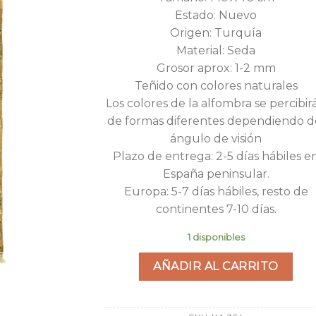
era:
es:
Estado: Nuevo
700,00€.
49
Origen: Turquía
Material: Seda
Grosor aprox: 1-2 mm
Teñido con colores naturales
Los colores de la alfombra se percibir
de formas diferentes dependiendo d
ángulo de visión
Plazo de entrega: 2-5 días hábiles e
España peninsular.
Europa: 5-7 días hábiles, resto de
continentes 7-10 días.
1 disponibles
AÑADIR AL CARRITO