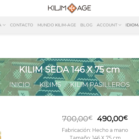
A
CONTACTO
MUNDO KILIM-AGE
BLOG
ACCOUNT
IDIOM
KILIM SEDA 146 X 75 cm
INICIO
/
KILIMS
/
KILIM PASILLEROS
El
El
700,00
490,00
€
€
precio
pre
Fabricación: Hecho a mano
original
act
Tamaño: 146 X 75 cm