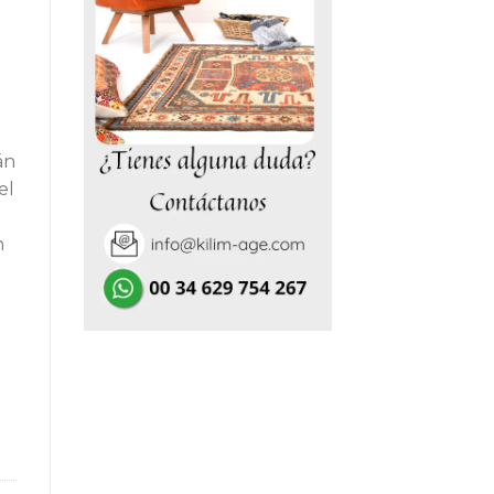
0,00€.
án
el
n