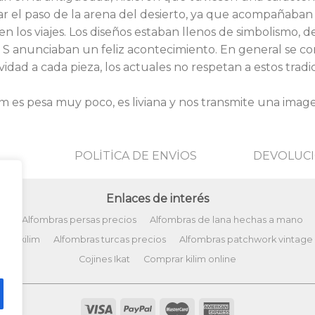
itar el paso de la arena del desierto, ya que acompañab
en los viajes. Los diseños estaban llenos de simbolismo, 
 S anunciaban un feliz acontecimiento. En general se co
dad a cada pieza, los actuales no respetan a estos tradi
im es pesa muy poco, es liviana y nos transmite una imagen
POLİTİCA DE ENVİOS
DEVOLUCI
Enlaces de interés
ño
Alfombras persas precios
Alfombras de lana hechas a mano
tos kilim
Alfombras turcas precios
Alfombras patchwork vintage
Cojines Ikat
Comprar kilim online