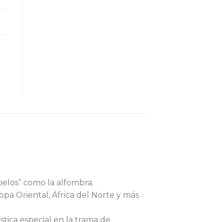
pelos” como la alfombra.
pa Oriental, África del Norte y más
tica especial en la trama de