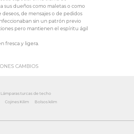
an a sus dueños como maletas o como
de deseos, de mensajes o de pedidos
nfeccionaban sin un patrón previo
ciones pero mantienen el espíritu ágil
 fresca y ligera.
ONES CAMBIOS
Lámparas turcas de techo
Cojines Kilim
Bolsos kilim