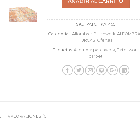
AÑADIR AL CARRITO
SKU:
PATCH KA 1455
Categorías:
Alfombras Patchwork
,
ALFOMBR
TURCAS
,
Ofertas
Etiquetas:
Alfombra patchwork
,
Patchwork
carpet
L
VALORACIONES (0)