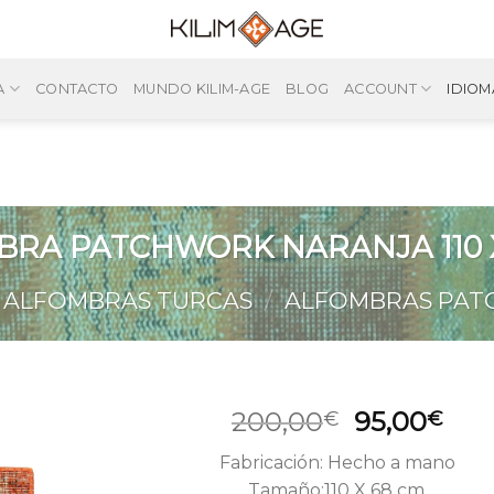
A
CONTACTO
MUNDO KILIM-AGE
BLOG
ACCOUNT
IDIOM
RA PATCHWORK NARANJA 110 
ALFOMBRAS TURCAS
/
ALFOMBRAS PA
El
El
200,00
95,00
€
€
precio
pre
Fabricación: Hecho a mano
original
act
Tamaño:110 X 68 cm.