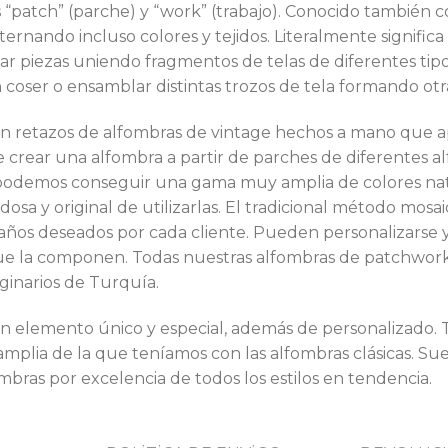
 “patch” (parche) y “work” (trabajo). Conocido también c
ernando incluso colores y tejidos. Literalmente signific
nar piezas uniendo fragmentos de telas de diferentes tipo
coser o ensamblar distintas trozos de tela formando otr
on retazos de alfombras de vintage hechos a mano que
crear una alfombra a partir de parches de diferentes alf
ge, podemos conseguir una gama muy amplia de colores n
osa y original de utilizarlas. El tradicional método mos
años deseados por cada cliente. Pueden personalizarse 
 que la componen. Todas nuestras alfombras de patchwor
iginarios de Turquía.
 elemento único y especial, además de personalizado. 
lia de la que teníamos con las alfombras clásicas. Suel
bras por excelencia de todos los estilos en tendencia.