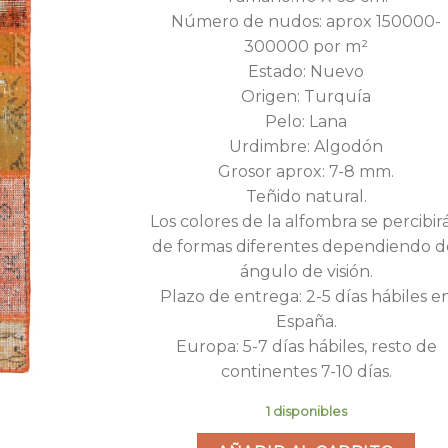
era:
es:
Número de nudos: aprox 150000-
200,00€.
95,
300000 por m²
Estado: Nuevo
Origen: Turquía
Pelo: Lana
Urdimbre: Algodón
Grosor aprox: 7-8 mm.
Teñido natural.
Los colores de la alfombra se percibir
de formas diferentes dependiendo d
ángulo de visión.
Plazo de entrega: 2-5 días hábiles e
España.
Europa: 5-7 días hábiles, resto de
continentes 7-10 días.
1 disponibles