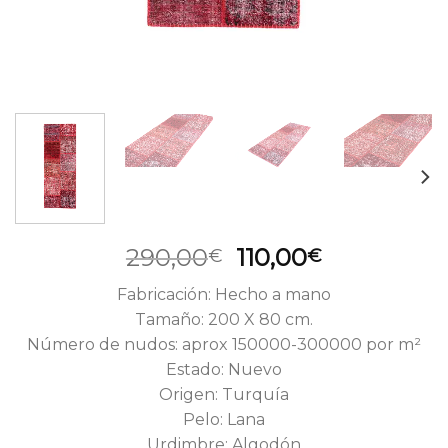
El
El
290,00
110,00
€
€
precio
precio
Fabricación: Hecho a mano
original
actual
Tamaño: 200 X 80 cm.
era:
es:
Número de nudos: aprox 150000-300000 por m²
290,00€.
110,00€.
Estado: Nuevo
Origen: Turquía
Pelo: Lana
Urdimbre: Algodón