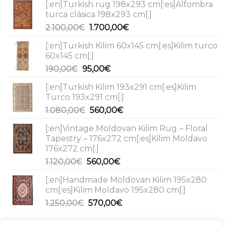
[:en]Turkish rug 198x293 cm[:es]Alfombra
turca clásica 198x293 cm[:]
Original
Current
2.100,00
€
1.700,00
€
price
price
[:en]Turkish Kilim 60x145 cm[:es]Kilim turco
was:
is:
60x145 cm[:]
2.100,00€.
1.700,00€.
Original
Current
190,00
€
95,00
€
price
price
[:en]Turkish Kilim 193x291 cm[:es]Kilim
was:
is:
Turco 193x291 cm[:]
190,00€.
95,00€.
Original
Current
1.080,00
€
560,00
€
price
price
[:en]Vintage Moldovan Kilim Rug – Floral
was:
is:
Tapestry – 176x272 cm[:es]Kilim Moldavo
1.080,00€.
560,00€.
176x272 cm[:]
Original
Current
1.120,00
€
560,00
€
price
price
[:en]Handmade Moldovan Kilim 195x280
was:
is:
cm[:es]Kilim Moldavo 195x280 cm[:]
1.120,00€.
560,00€.
Original
Current
1.250,00
€
570,00
€
price
price
was:
is: