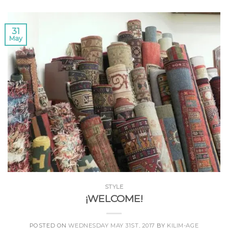
31
May
STYLE
¡WELCOME!
POSTED ON
WEDNESDAY MAY 31ST, 2017
BY
KILIM-AGE