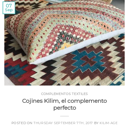
07
Sep
COMPLEMENTOS TEXTILES
Cojines Kilim, el complemento
perfecto
POSTED ON
THURSDAY SEPTEMBER 7TH, 2017
BY
KILIM-AGE