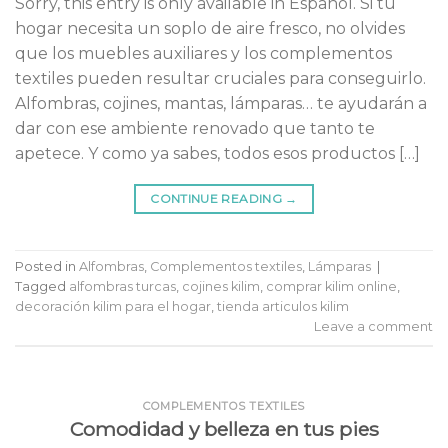
Sorry, this entry is only available in Español. Si tu
hogar necesita un soplo de aire fresco, no olvides
que los muebles auxiliares y los complementos
textiles pueden resultar cruciales para conseguirlo.
Alfombras, cojines, mantas, lámparas… te ayudarán a
dar con ese ambiente renovado que tanto te
apetece. Y como ya sabes, todos esos productos […]
CONTINUE READING
→
Posted in
Alfombras
,
Complementos textiles
,
Lámparas
|
Tagged
alfombras turcas
,
cojines kilim
,
comprar kilim online
,
decoración kilim para el hogar
,
tienda articulos kilim
Leave a comment
COMPLEMENTOS TEXTILES
Comodidad y belleza en tus pies