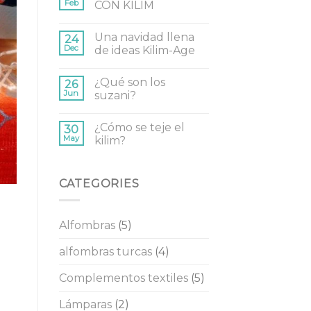
Feb
CON KILIM
Una navidad llena
24
Dec
de ideas Kilim-Age
¿Qué son los
26
Jun
suzani?
¿Cómo se teje el
30
May
kilim?
CATEGORIES
Alfombras
(5)
alfombras turcas
(4)
Complementos textiles
(5)
Lámparas
(2)