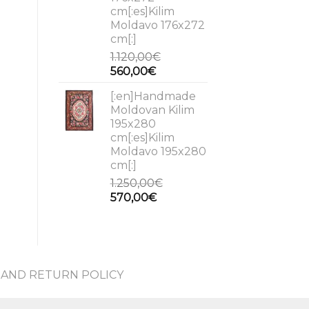
cm[:es]Kilim
Moldavo 176x272
cm[:]
1.120,00
€
Original
Current
560,00
€
price
price
[:en]Handmade
was:
is:
Moldovan Kilim
1.120,00€.
560,00€.
195x280
cm[:es]Kilim
Moldavo 195x280
cm[:]
1.250,00
€
Original
Current
570,00
€
price
price
was:
is:
1.250,00€.
570,00€.
AND RETURN POLICY