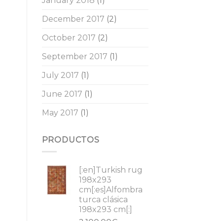
January 2018
(1)
December 2017
(2)
October 2017
(2)
September 2017
(1)
July 2017
(1)
June 2017
(1)
May 2017
(1)
PRODUCTOS
[:en]Turkish rug
198x293
cm[:es]Alfombra
turca clásica
198x293 cm[:]