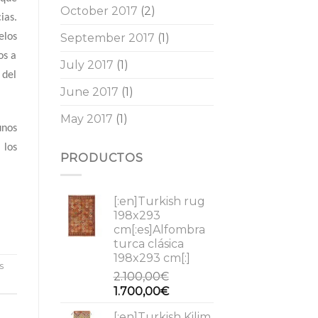
October 2017
(2)
ias.
September 2017
(1)
elos
os a
July 2017
(1)
 del
June 2017
(1)
May 2017
(1)
unos
 los
PRODUCTOS
[:en]Turkish rug
198x293
cm[:es]Alfombra
turca clásica
198x293 cm[:]
s
2.100,00
€
Original
Current
1.700,00
€
price
price
[:en]Turkish Kilim