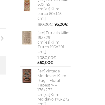
was:
is:
60x145
2.100,00€.
1.700,00€.
cm[:es]Kilim
turco 60x145
cm[:]
Original
Current
190,00
€
95,00
€
price
price
[:en]Turkish Kilim
was:
is:
193x291
190,00€.
95,00€.
cm[:es]Kilim
Turco 193x291
cm[:]
1.080,00
€
Original
Current
560,00
€
price
price
[:en]Vintage
was:
is:
Moldovan Kilim
1.080,00€.
560,00€.
Rug – Floral
Tapestry –
176x272
cm[:es]Kilim
Moldavo 176x272
cm[:]