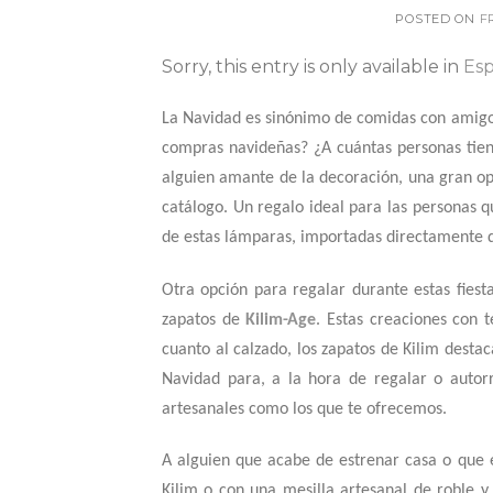
POSTED ON
F
Sorry, this entry is only available in
Es
La Navidad es sinónimo de comidas con amigos
compras navideñas? ¿A cuántas personas tienes
alguien amante de la decoración, una gran o
catálogo. Un regalo ideal para las personas q
de estas lámparas, importadas directamente 
Otra opción para regalar durante estas fiest
zapatos de
Kilim-Age
. Estas creaciones con t
cuanto al calzado, los zapatos de Kilim dest
Navidad para, a la hora de regalar o autorr
artesanales como los que te ofrecemos.
A alguien que acabe de estrenar casa o que e
Kilim o con una mesilla artesanal de
roble y