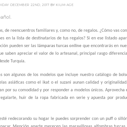
RIDAY DECEMBER 22ND, 2017
BY
KILIM-AGE
pañol
.
, de reencuentros familiares y, como no, de regalos. ¿Cómo vas con
 en la lista de destinatarios de tus regalos? Si en ese listado apa
pción pueden ser las
lámparas turcas online
que encontrarás en nue
ue saben apreciar el valor de lo artesanal, principal rasgo diferenci
desde Turquía.
as son algunos de los modelos que incluye nuestro catálogo de bols
elas asiáticas como el ikat o el suzani aunan calidad y originalidad
acan por su comodidad y por responder a modelos únicos. Aprovecha 
egalarte, huir de la ropa fabricada en serie y apuesta por produ
sté redecorando su hogar le puedes sorprender con un puff o silló
 nacar
. Mención aparte merecen las maravillosas alfombras turcas