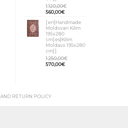
1.120,00
€
Original
Current
560,00
€
price
price
[:en]Handmade
was:
is:
Moldovan Kilim
1.120,00€.
560,00€.
195x280
cm[:es]Kilim
Moldavo 195x280
cm[:]
1.250,00
€
Original
Current
570,00
€
price
price
was:
is:
1.250,00€.
570,00€.
AND RETURN POLICY