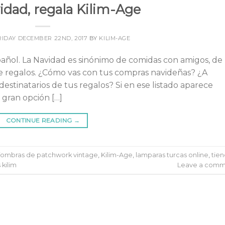
idad, regala Kilim-Age
RIDAY DECEMBER 22ND, 2017
BY
KILIM-AGE
 Español. La Navidad es sinónimo de comidas con amigos, de
de regalos. ¿Cómo vas con tus compras navideñas? ¿A
destinatarios de tus regalos? Si en ese listado aparece
 gran opción […]
CONTINUE READING
→
fombras de patchwork vintage
,
Kilim-Age
,
lamparas turcas online
,
tie
 kilim
Leave a comm