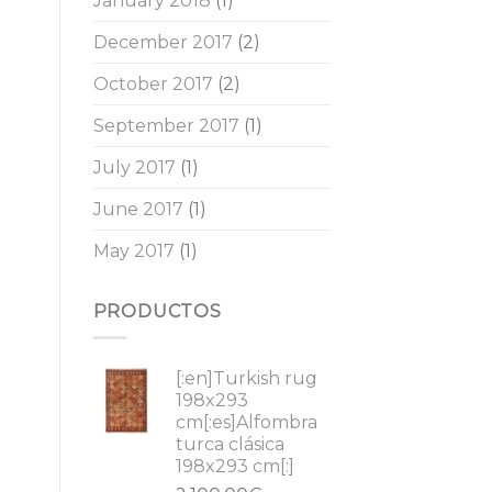
January 2018
(1)
December 2017
(2)
October 2017
(2)
September 2017
(1)
July 2017
(1)
June 2017
(1)
May 2017
(1)
PRODUCTOS
[:en]Turkish rug
198x293
cm[:es]Alfombra
turca clásica
198x293 cm[:]