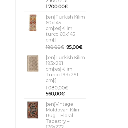
2.100,00
€
Original
Current
1.700,00
€
price
price
[:en]Turkish Kilim
was:
is:
60x145
2.100,00€.
1.700,00€.
cm[:es]Kilim
turco 60x145
cm[:]
Original
Current
190,00
€
95,00
€
price
price
[:en]Turkish Kilim
was:
is:
193x291
190,00€.
95,00€.
cm[:es]Kilim
Turco 193x291
cm[:]
1.080,00
€
Original
Current
560,00
€
price
price
[:en]Vintage
was:
is:
Moldovan Kilim
1.080,00€.
560,00€.
Rug – Floral
Tapestry –
176x272