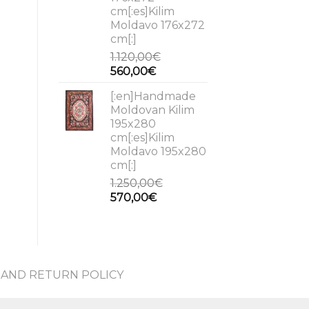
cm[:es]Kilim
Moldavo 176x272
cm[:]
1.120,00
€
Original
Current
560,00
€
price
price
[:en]Handmade
was:
is:
Moldovan Kilim
1.120,00€.
560,00€.
195x280
cm[:es]Kilim
Moldavo 195x280
cm[:]
1.250,00
€
Original
Current
570,00
€
price
price
was:
is:
1.250,00€.
570,00€.
AND RETURN POLICY