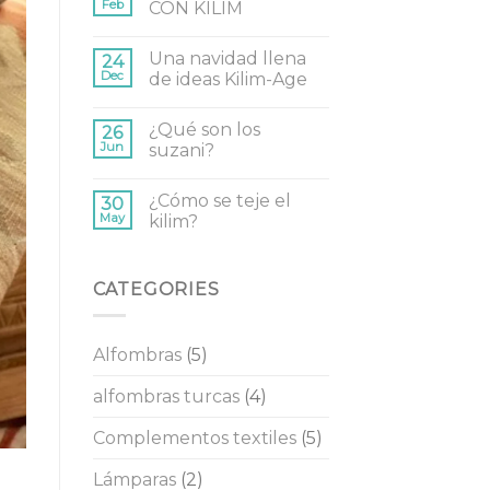
Feb
CON KILIM
Una navidad llena
24
Dec
de ideas Kilim-Age
¿Qué son los
26
Jun
suzani?
¿Cómo se teje el
30
May
kilim?
CATEGORIES
Alfombras
(5)
alfombras turcas
(4)
Complementos textiles
(5)
Lámparas
(2)